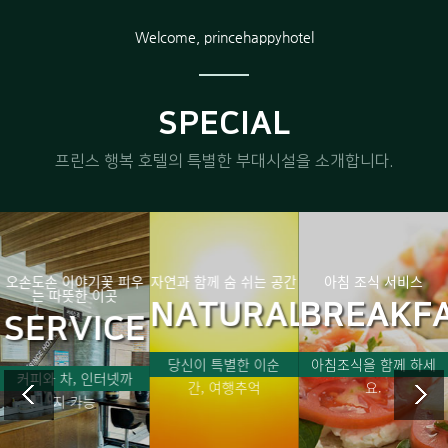
Welcome, princehappyhotel
SPECIAL
프린스 행복 호텔의 특별한 부대시설을 소개합니다.
오손도손 이야기꽃 피우
자연과 함께 숨 쉬는 공간
아침 조식 서비스
는 따뜻한 이곳
AST
NATURAL
BREAKF
SERVICE
당신이 특별한 이순
아침조식을 함께 하세
커피와 차, 인터넷까
간, 여행추억
요.
지 가능