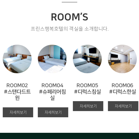
ROOM’S
프린스행복호텔의 객실을 소개합니다.
ROOM02
ROOM04
ROOM05
ROOM06
#스탠다드트
#슈페리어침
#디럭스침실
#디럭스한실
윈
실
자세히보기
자세히보기
자세히보기
자세히보기